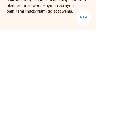
blenderem, nowoczesnymi srebrnymi
palnikami i naczyniami do gotowania.
Loft Suite Amenities: closed fireplace,
flat screen TV, air conditioning, ceiling
fan, soft towels and washcloths,